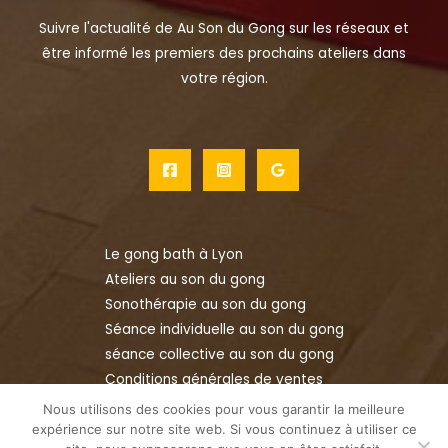
Suivre l'actualité de Au Son du Gong sur les réseaux et
être informé les premiers des prochains ateliers dans
votre région.
Le gong bath à Lyon
Ateliers au son du gong
Sonothérapie au son du gong
Séance individuelle au son du gong
séance collective au son du gong
Conditions générales de ventes
Mentions légales
Nous utilisons des cookies pour vous garantir la meilleure
Politique de confidentialité
expérience sur notre site web. Si vous continuez à utiliser ce