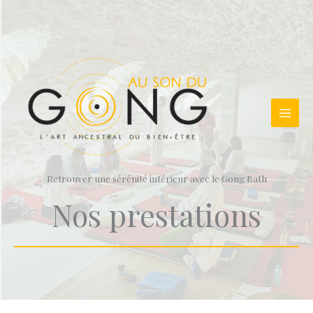
Aller
au
contenu
Retrouver une sérénité intérieur avec le Gong Bath
Nos prestations