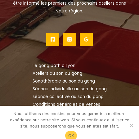
être informé les premiers des prochains ateliers dans
votre région.
Le gong bath à Lyon
Ateliers au son du gong
Sonothérapie au son du gong
Séance individuelle au son du gong
séance collective au son du gong
Conditions générales de ventes
Mentions légales
Nous utilisons des cookies pour vous garantir la meilleure
Politique de confidentialité
expérience sur notre site web. Si vous continuez à utiliser ce
site, nous supposerons que vous en êtes satisfait.
Copyright © 2026 Au Son du Gong
OK